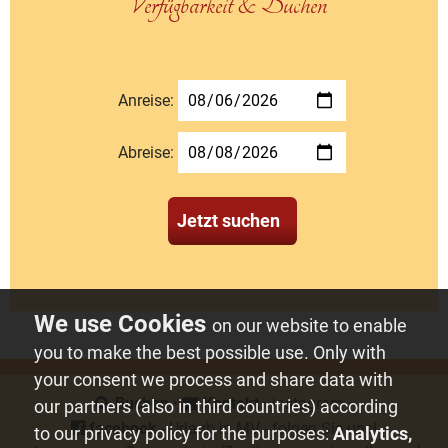
Verfügbarkeit & Buchen
Anreise:
Abreise:
Jetzt suchen
on our website to enable
you to make the best possible use. Only with
your consent we process and share data with
Buchen
⋅
Kontakt
⋅
instagram
⋅
our partners (also in third countries) according
facebook
- Urlaub in MV - folgen Sie uns!
to our privacy policy for the purposes:
Analytics,